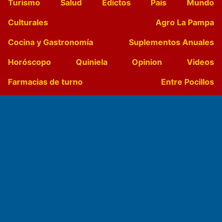
Turismo
Salud
Edictos
País
Mundo
Culturales
Agro La Pampa
Cocina y Gastronomía
Suplementos Anuales
Horóscopo
Quiniela
Opinion
Videos
Farmacias de turno
Entre Pocillos
Transmisiones en vivo
El Diario de Papel en DIGITAL