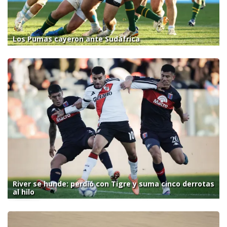
Los Pumas cayeron ante Sudáfrica
River se hunde: perdió con Tigre y suma cinco derrotas
al hilo