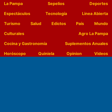
La Pampa
Sepelios
Deportes
Espectáculos
Tecnología
Linea Abierta
Turismo
Salud
Edictos
País
Mundo
Culturales
Agro La Pampa
Cocina y Gastronomía
Suplementos Anuales
Horóscopo
Quiniela
Opinion
Videos
Farmacias de turno
Entre Pocillos
Transmisiones en vivo
El Diario de Papel en DIGITAL