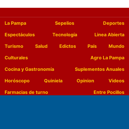
La Pampa
Sepelios
Deportes
Espectáculos
Tecnología
Linea Abierta
Turismo
Salud
Edictos
País
Mundo
Culturales
Agro La Pampa
Cocina y Gastronomía
Suplementos Anuales
Horóscopo
Quiniela
Opinion
Videos
Farmacias de turno
Entre Pocillos
Transmisiones en vivo
El Diario de Papel en DIGITAL