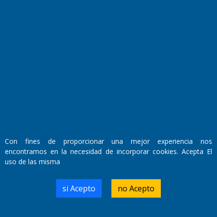
Fundado por el
Doctor Antonio Nemesio
Primera edición: Domingo 3 de Mayo de 1992
Miembro de ADIRA,ADEPA y CPPAL
Con fines de proporcionar una mejor experiencia nos
Propietario: El Diario SRL
encontramos en la necesidad de incorporar cookies. Acepta El
Director Periodístico:
uso de las misma
Walter René Goñi
si Acepto
no Acepto
Domicilio Legal: José Ingenieros 855,
Santa Rosa, La Pampa.