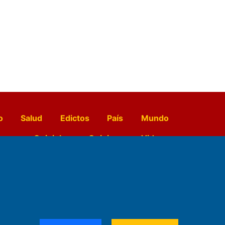
o
Salud
Edictos
País
Mundo
opo
Quiniela
Opinion
Videos
El Diario de Papel en DIGITAL
e Contenidos: