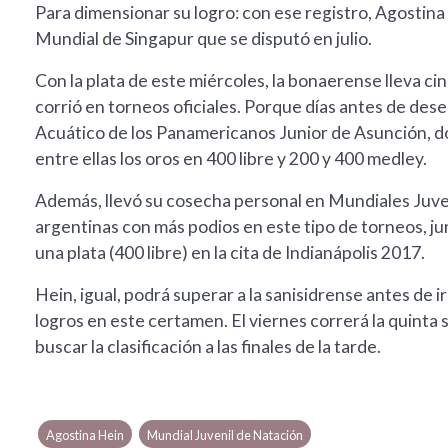
Para dimensionar su logro: con ese registro, Agostina 
Mundial de Singapur que se disputó en julio.
Con la plata de este miércoles, la bonaerense lleva ci
corrió en torneos oficiales. Porque días antes de dese
Acuático de los Panamericanos Junior de Asunción, d
entre ellas los oros en 400 libre y 200 y 400 medley.
Además, llevó su cosecha personal en Mundiales Juve
argentinas con más podios en este tipo de torneos, jun
una plata (400 libre) en la cita de Indianápolis 2017.
Hein, igual, podrá superar a la sanisidrense antes de
logros en este certamen. El viernes correrá la quinta se
buscar la clasificación a las finales de la tarde.
Agostina Hein
Mundial Juvenil de Natación