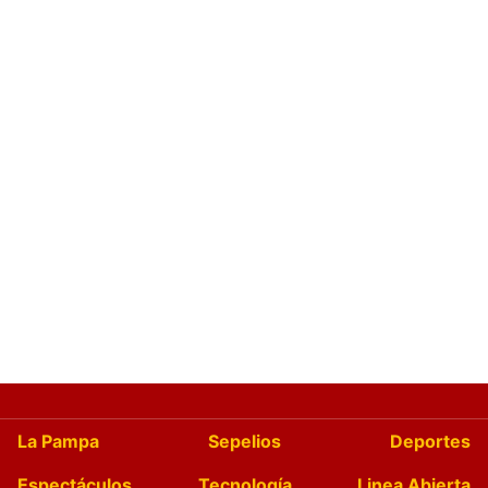
La Pampa
Sepelios
Deportes
Espectáculos
Tecnología
Linea Abierta