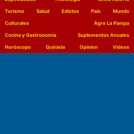
Turismo
Salud
Edictos
País
Mundo
Culturales
Agro La Pampa
Cocina y Gastronomía
Suplementos Anuales
Horóscopo
Quiniela
Opinion
Videos
Farmacias de turno
Entre Pocillos
Transmisiones en vivo
El Diario de Papel en DIGITAL