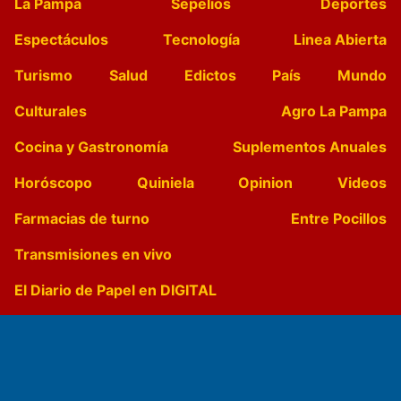
La Pampa
Sepelios
Deportes
Espectáculos
Tecnología
Linea Abierta
Turismo
Salud
Edictos
País
Mundo
Culturales
Agro La Pampa
Cocina y Gastronomía
Suplementos Anuales
Horóscopo
Quiniela
Opinion
Videos
Farmacias de turno
Entre Pocillos
Transmisiones en vivo
El Diario de Papel en DIGITAL