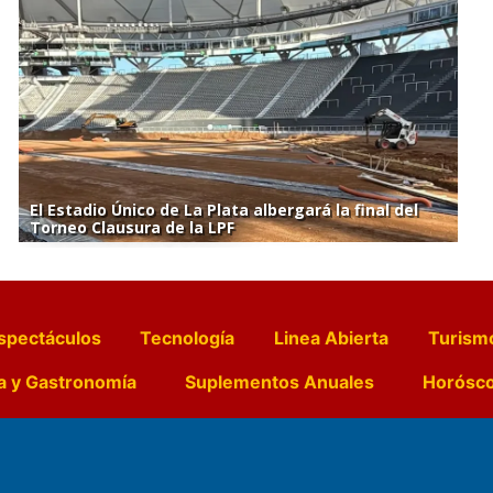
El Estadio Único de La Plata albergará la final del
Torneo Clausura de la LPF
spectáculos
Tecnología
Linea Abierta
Turism
a y Gastronomía
Suplementos Anuales
Horósc
e Pocillos
Transmisiones en vivo