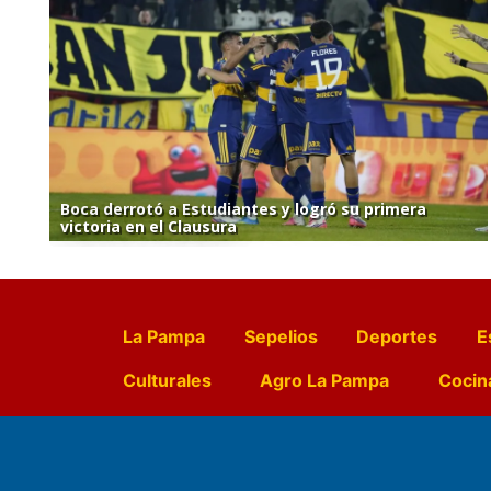
Boca derrotó a Estudiantes y logró su primera
victoria en el Clausura
La Pampa
Sepelios
Deportes
E
Culturales
Agro La Pampa
Cocin
Farmacias de turno
Entr