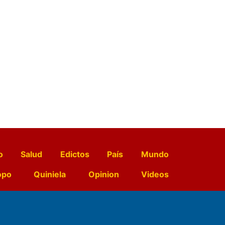
o
Salud
Edictos
País
Mundo
opo
Quiniela
Opinion
Videos
El Diario de Papel en DIGITAL