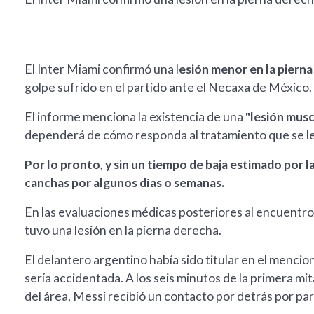
El Inter Miami confirmó una l
esión menor en la pierna
golpe sufrido en el partido ante el Necaxa de México.
El informe menciona la existencia de una
"lesión musc
dependerá de cómo responda al tratamiento que se le v
Por lo pronto, y sin un tiempo de baja estimado por la
canchas por algunos días o semanas.
En las evaluaciones médicas posteriores al encuentro 
tuvo una lesión en la pierna derecha.
El delantero argentino había sido titular en el menc
sería accidentada. A los seis minutos de la primera m
del área, Messi recibió un contacto por detrás por par