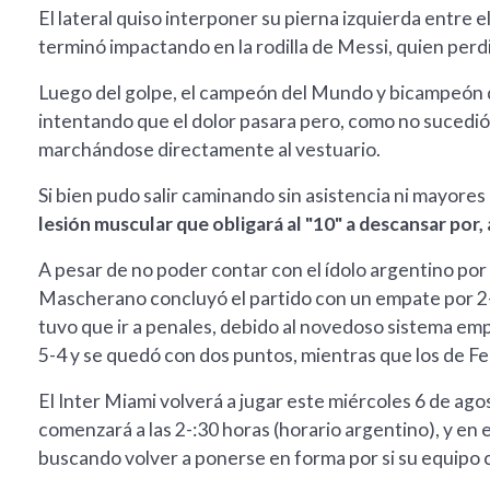
El lateral quiso interponer su pierna izquierda entre 
terminó impactando en la rodilla de Messi, quien perdió 
Luego del golpe, el campeón del Mundo y bicampeón 
intentando que el dolor pasara pero, como no sucedió,
marchándose directamente al vestuario.
Si bien pudo salir caminando sin asistencia ni mayore
lesión muscular que obligará al "10" a descansar por,
A pesar de no poder contar con el ídolo argentino por g
Mascherano concluyó el partido con un empate por 2-2,
tuvo que ir a penales, debido al novedoso sistema em
5-4 y se quedó con dos puntos, mientras que los de 
El Inter Miami volverá a jugar este miércoles 6 de ag
comenzará a las 2-:30 horas (horario argentino), y en 
buscando volver a ponerse en forma por si su equipo cla