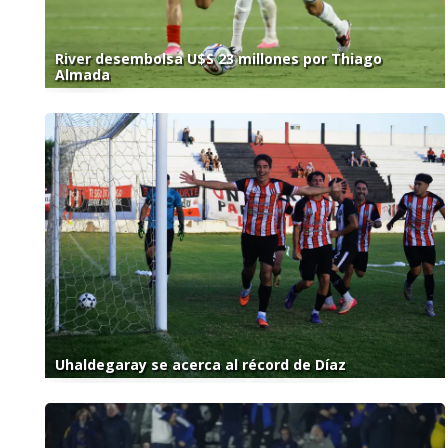
River desembolsa U$S 23 millones por Thiago
Almada
Uhaldegaray se acerca al récord de Díaz