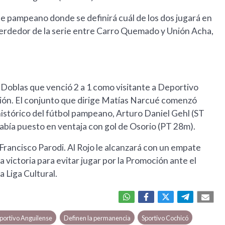
te pampeano donde se definirá cuál de los dos jugará en
 perdedor de la serie entre Carro Quemado y Unión Acha,
Doblas que venció 2 a 1 como visitante a Deportivo
ción. El conjunto que dirige Matías Narcué comenzó
histórico del fútbol pampeano, Arturo Daniel Gehl (ST
abía puesto en ventaja con gol de Osorio (PT 28m).
 Francisco Parodi. Al Rojo le alcanzará con un empate
a victoria para evitar jugar por la Promoción ante el
a Liga Cultural.
portivo Anguilense
Definen la permanencia
Sportivo Cochicó