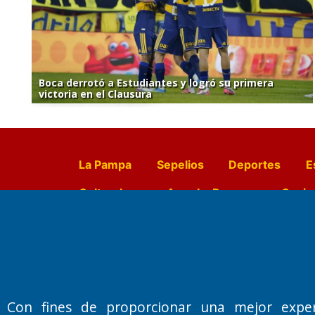
Boca derrotó a Estudiantes y logró su primera
victoria en el Clausura
La Pampa
Sepelios
Deportes
E
Culturales
Agro La Pampa
Cocin
Farmacias de turno
Entr
Fundado por el
Doctor Antonio 
Con fines de proporcionar una mejor expe