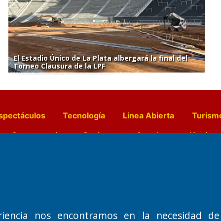
El Estadio Único de La Plata albergará la final del
Torneo Clausura de la LPF
spectáculos
Tecnología
Linea Abierta
Turism
a y Gastronomía
Suplementos Anuales
Horósc
e Pocillos
Transmisiones en vivo
Nemesio
Domicilio Legal: José Ingenieros 855,
Director General d
riencia nos encontramos en la necesidad de