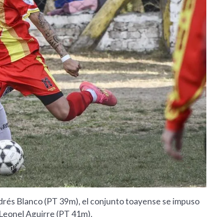
drés Blanco (PT 39m), el conjunto toayense se impuso
 Leonel Aguirre (PT 41m).