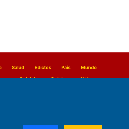
o
Salud
Edictos
País
Mundo
opo
Quiniela
Opinion
Videos
El Diario de Papel en DIGITAL
e Contenidos: