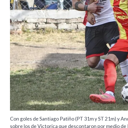
Con goles de Santiago Patiño (PT 31m y ST 21m) y An
sobre los de Victorica que descontaron por medio de