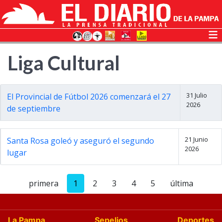
Liga Cultural
31 Julio
El Provincial de Fútbol 2026 comenzará el 27
2026
de septiembre
21 Junio
Santa Rosa goleó y aseguró el segundo
2026
lugar
primera
1
2
3
4
5
última
La Pampa
Sepelios
Deportes