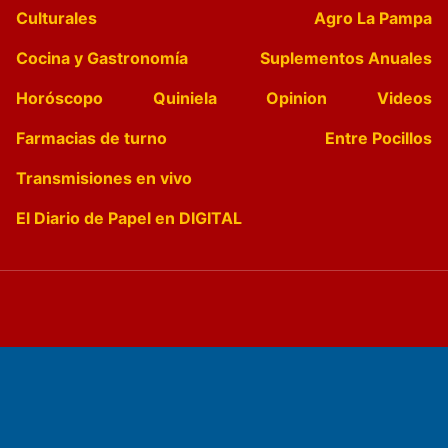
Culturales
Agro La Pampa
Cocina y Gastronomía
Suplementos Anuales
Horóscopo
Quiniela
Opinion
Videos
Farmacias de turno
Entre Pocillos
Transmisiones en vivo
El Diario de Papel en DIGITAL