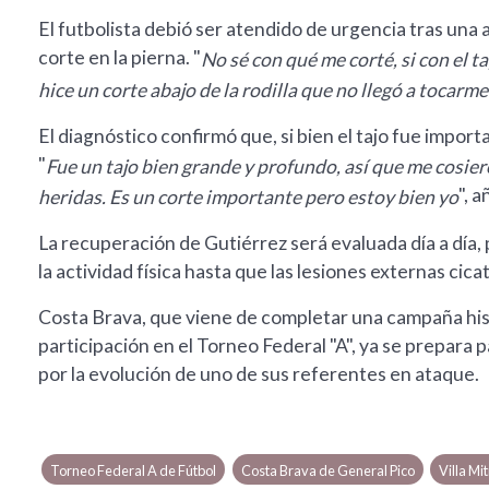
El futbolista debió ser atendido de urgencia tras una
corte en la pierna. "
No sé con qué me corté, si con el t
hice un corte abajo de la rodilla que no llegó a tocar
El diagnóstico confirmó que, si bien el tajo fue impo
"
Fue un tajo bien grande y profundo, así que me cosier
", 
heridas. Es un corte importante pero estoy bien yo
La recuperación de Gutiérrez será evaluada día a dí
la actividad física hasta que las lesiones externas cic
Costa Brava, que viene de completar una campaña hist
participación en el Torneo Federal "A", ya se prepara 
por la evolución de uno de sus referentes en ataque.
Torneo Federal A de Fútbol
Costa Brava de General Pico
Villa Mi