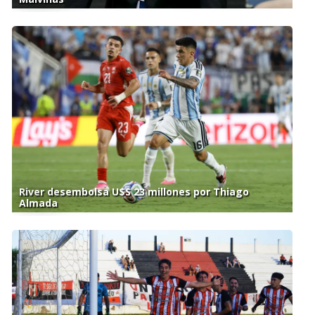
River desembolsa U$S 23 millones por Thiago
Almada