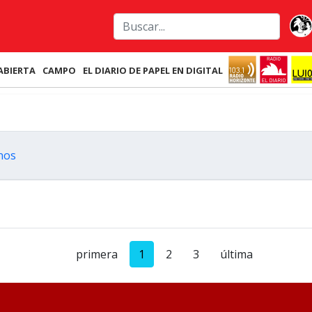
ABIERTA
CAMPO
EL DIARIO DE PAPEL EN DIGITAL
nos
primera
1
2
3
última