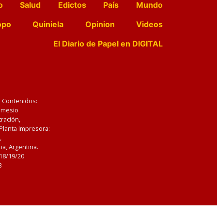
o
Salud
Edictos
País
Mundo
opo
Quiniela
Opinion
Videos
El Diario de Papel en DIGITAL
e Contenidos:
Nemesio
ración,
 Planta Impresora:
,
a, Argentina.
/18/19/20
3