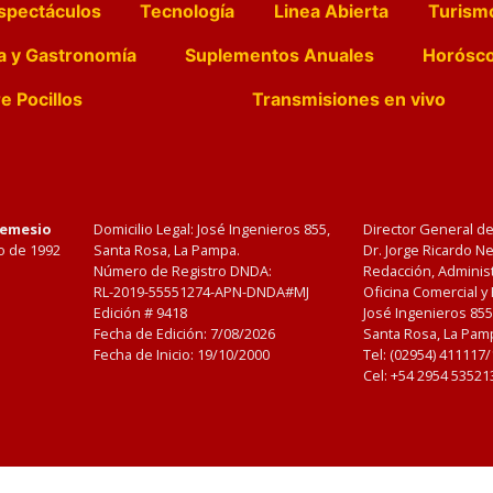
spectáculos
Tecnología
Linea Abierta
Turism
a y Gastronomía
Suplementos Anuales
Horósc
e Pocillos
Transmisiones en vivo
Nemesio
Domicilio Legal: José Ingenieros 855,
Director General d
o de 1992
Santa Rosa, La Pampa.
Dr. Jorge Ricardo 
Número de Registro DNDA:
Redacción, Administ
RL-2019-55551274-APN-DNDA#MJ
Oficina Comercial y
Edición #
9418
José Ingenieros 855
Fecha de Edición:
7/08/2026
Santa Rosa, La Pamp
Fecha de Inicio: 19/10/2000
Tel: (02954) 411117
Cel: +54 2954 53521