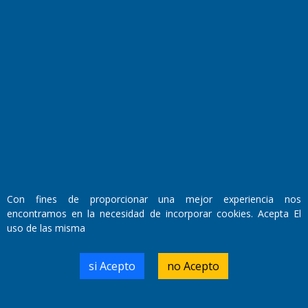
Fundado por el
Doctor Antonio Nemesio
Primera edición: Domingo 3 de Mayo de 1992
Con fines de proporcionar una mejor experiencia nos
Miembro de ADIRA,ADEPA y CPPAL
Propietario: El Diario SRL
encontramos en la necesidad de incorporar cookies. Acepta El
Director Periodístico:
uso de las misma
Walter René Goñi
si Acepto
no Acepto
Domicilio Legal: José Ingenieros 855,
Santa Rosa, La Pampa.