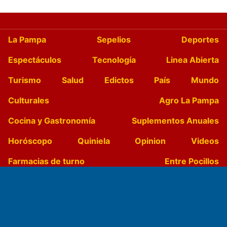
La Pampa
Sepelios
Deportes
Espectáculos
Tecnología
Linea Abierta
Turismo
Salud
Edictos
País
Mundo
Culturales
Agro La Pampa
Cocina y Gastronomía
Suplementos Anuales
Horóscopo
Quiniela
Opinion
Videos
Farmacias de turno
Entre Pocillos
Transmisiones en vivo
El Diario de Papel en DIGITAL