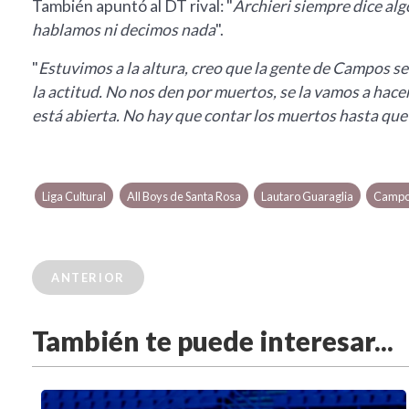
También apuntó al DT rival: "
Archieri siempre dice alg
hablamos ni decimos nada
".
"
Estuvimos a la altura, creo que la gente de Campos se 
la actitud. No nos den por muertos, se la vamos a hacer 
está abierta. No hay que contar los
muertos hasta que 
Liga Cultural
All Boys de Santa Rosa
Lautaro Guaraglia
Campo
ANTERIOR
También te puede interesar...