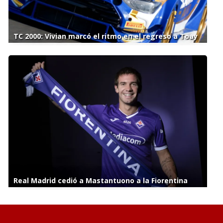
TC 2000: Vivian marcó el ritmo en el regreso a Toay
Real Madrid cedió a Mastantuono a la Fiorentina