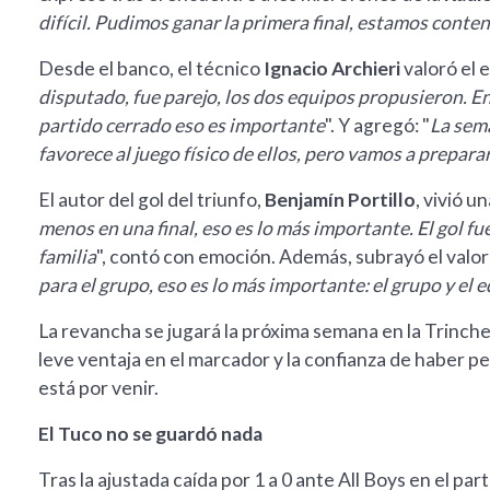
difícil. Pudimos ganar la primera final, estamos conte
Desde el banco, el técnico
Ignacio Archieri
valoró el e
disputado, fue parejo, los dos equipos propusieron. En
partido cerrado eso es importante
". Y agregó: "
La sema
favorece al juego físico de ellos, pero vamos a prepar
El autor del gol del triunfo,
Benjamín Portillo
, vivió u
menos en una final, eso es lo más importante. El gol f
familia
", contó con emoción. Además, subrayó el valor 
para el grupo, eso es lo más importante: el grupo y el 
La revancha se jugará la próxima semana en la Trinche
leve ventaja en el marcador y la confianza de haber p
está por venir.
El Tuco no se guardó nada
Tras la ajustada caída por 1 a 0 ante All Boys en el part