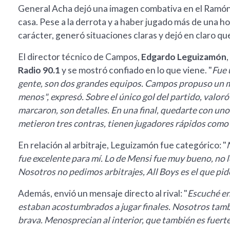
General Acha dejó una imagen combativa en el Ramón T
casa. Pese a la derrota y a haber jugado más de una 
carácter, generó situaciones claras y dejó en claro que 
El director técnico de Campos,
Edgardo Leguizamón
Radio 90.1
y se mostró confiado en lo que viene. "
Fue 
gente, son dos grandes equipos. Campos propuso un 
menos", expresó. Sobre el único gol del partido, valoró
marcaron, son detalles. En una final, quedarte con uno 
metieron tres contras, tienen jugadores rápidos como
En relación al arbitraje, Leguizamón fue categórico: "
fue excelente para mí. Lo de Mensi fue muy bueno, no lo
Nosotros no pedimos arbitrajes, All Boys es el que pid
Además, envió un mensaje directo al rival: "
Escuché en
estaban acostumbrados a jugar finales. Nosotros tam
brava. Menosprecian al interior, que también es fuert