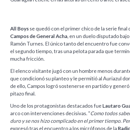
All Boys
se quedó con el primer chico de la serie final 
Campos de General Acha
, en un duelo disputado bajo
Ramón Turnes. El único tanto del encuentro fue conv
el segundo tiempo, tras una pelota parada que termin
mucha fricción.
El elenco visitante jugó con un hombre menos durante
que condicionó su planteo y le permitió al Auriazul d
de ello, Campos logró sostenerse en partido y generó
pitazo final.
Uno de los protagonistas destacados fue
Lautaro Gua
arco con intervenciones decisivas. "
Como todos sabemo
duro y se nos hizo complicado en el primer tiempo. Per
expresó tras el encuentro a los micrófonos de la
Radio