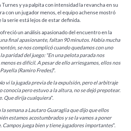
urnes y ya palpita con intensidad la revancha en su
hora con un jugador menos, el equipo achense mostró
la serie está lejos de estar definida.
, ofreció un análisis apasionado del encuentro en la
una final apasionante, faltan 90 minutos. Había mucha
montón, se nos complicó cuando quedamos con uno
 la paridad del juego: "En una pelota parada nos
menos es difícil. A pesar de ello arriesgamos, ellos nos
 Payella (Ramiro Fredes)
".
No vi la jugada previa de la expulsión, pero el arbitraje
 conocía pero estuvo a la altura, no se dejó prepotear.
e. Que dirija cualquiera
".
 la semana a Lautaro Guaraglia que dijo que ellos
bién estamos acostumbrados y se la vamos a poner
e. Campos juega bien y tiene jugadores importantes
".