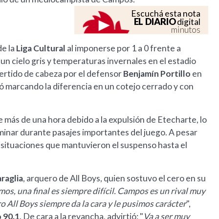
Escuchá esta nota
EL DIARIO
digital
minutos
de la
Liga Cultural
al imponerse por 1 a 0 frente a
 un cielo gris y temperaturas invernales en el estadio
ertido de cabeza por el defensor
Benjamín Portillo
en
ó marcando la diferencia en un cotejo cerrado y con
 más de una hora debido a la expulsión de Etecharte, lo
ominar durante pasajes importantes del juego. A pesar
 situaciones que mantuvieron el suspenso hasta el
raglia
, arquero de All Boys, quien sostuvo el cero en su
s, una final es siempre difícil. Campos es un rival muy
o All Boys siempre da la cara y le pusimos carácter
",
 90.1
. De cara a la revancha, advirtió: "
Va a ser muy