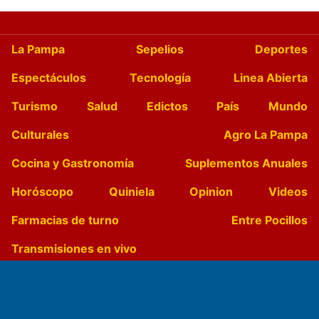
La Pampa
Sepelios
Deportes
Espectáculos
Tecnología
Linea Abierta
Turismo
Salud
Edictos
País
Mundo
Culturales
Agro La Pampa
Cocina y Gastronomía
Suplementos Anuales
Horóscopo
Quiniela
Opinion
Videos
Farmacias de turno
Entre Pocillos
Transmisiones en vivo
El Diario de Papel en DIGITAL