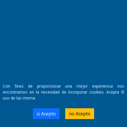
Fundado por el
Doctor Antonio Nemesio
Primera edición: Domingo 3 de Mayo de 1992
Miembro de ADIRA,ADEPA y CPPAL
Propietario: El Diario SRL
Con fines de proporcionar una mejor experiencia nos
Director Periodístico:
encontramos en la necesidad de incorporar cookies. Acepta El
Walter René Goñi
uso de las misma
si Acepto
no Acepto
Domicilio Legal: José Ingenieros 855,
Santa Rosa, La Pampa.
Número de Registro DNDA: