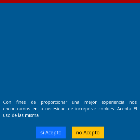
Fundado por el
Doctor Antonio Nemesio
Primera edición: Domingo 3 de Mayo de 1992
Miembro de ADIRA,ADEPA y CPPAL
Propietario: El Diario SRL
Director Periodístico:
Walter René Goñi
Con fines de proporcionar una mejor experiencia nos
encontramos en la necesidad de incorporar cookies. Acepta El
Domicilio Legal: José Ingenieros 855,
uso de las misma
Santa Rosa, La Pampa.
Número de Registro DNDA:
RL-2019-55551274-APN-DNDA#MJ
si Acepto
no Acepto
Edición #
7256