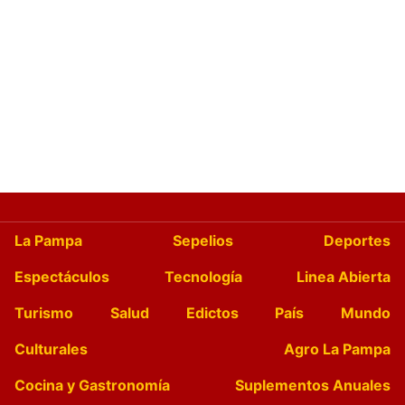
La Pampa
Sepelios
Deportes
Espectáculos
Tecnología
Linea Abierta
Turismo
Salud
Edictos
País
Mundo
Culturales
Agro La Pampa
Cocina y Gastronomía
Suplementos Anuales