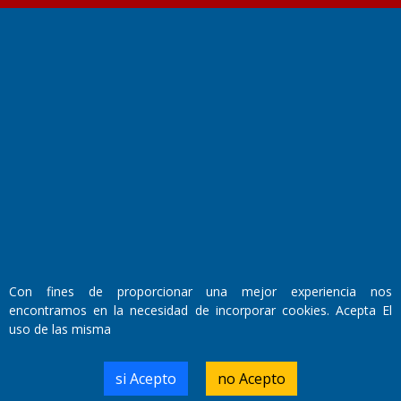
Fundado por el
Doctor Antonio Nemesio
Primera edición: Domingo 3 de Mayo de 1992
Miembro de ADIRA,ADEPA y CPPAL
Propietario: El Diario SRL
Director Periodístico:
Walter René Goñi
Con fines de proporcionar una mejor experiencia nos
encontramos en la necesidad de incorporar cookies. Acepta El
Domicilio Legal: José Ingenieros 855,
uso de las misma
Santa Rosa, La Pampa.
Número de Registro DNDA:
RL-2019-55551274-APN-DNDA#MJ
si Acepto
no Acepto
Edición #
7256