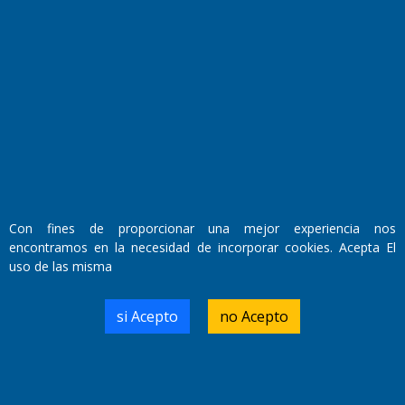
Fundado por el
Doctor Antonio Nemesio
Con fines de proporcionar una mejor experiencia nos
Primera edición: Domingo 3 de Mayo de 1992
encontramos en la necesidad de incorporar cookies. Acepta El
Miembro de ADIRA,ADEPA y CPPAL
Propietario: El Diario SRL
uso de las misma
Director Periodístico:
Walter René Goñi
si Acepto
no Acepto
Domicilio Legal: José Ingenieros 855,
Santa Rosa, La Pampa.
Número de Registro DNDA: