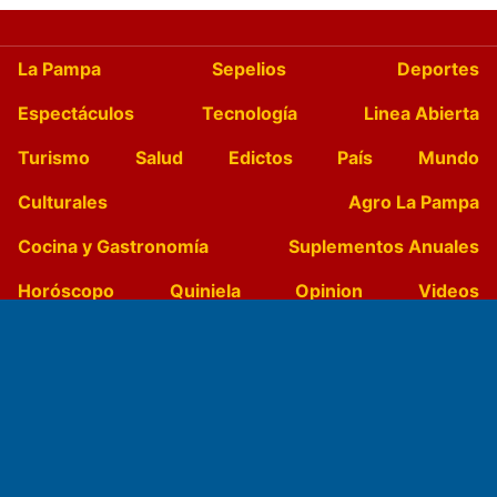
La Pampa
Sepelios
Deportes
Espectáculos
Tecnología
Linea Abierta
Turismo
Salud
Edictos
País
Mundo
Culturales
Agro La Pampa
Cocina y Gastronomía
Suplementos Anuales
Horóscopo
Quiniela
Opinion
Videos
Farmacias de turno
Entre Pocillos
Transmisiones en vivo
El Diario de Papel en DIGITAL