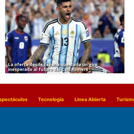
La oferta desde España que daría un giro
inesperado al futuro del Cuti Romero
spectáculos
Tecnología
Linea Abierta
Turism
a y Gastronomía
Suplementos Anuales
Horósc
e Pocillos
Transmisiones en vivo