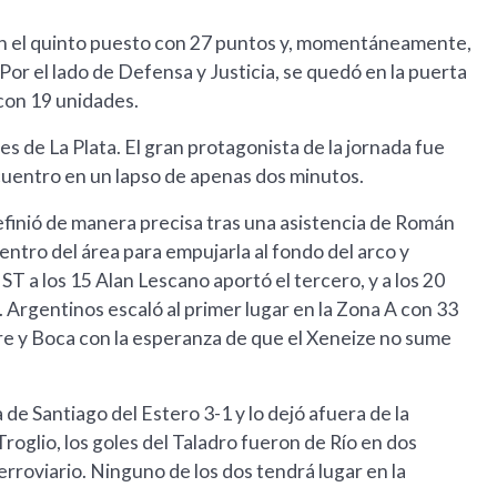
 en el quinto puesto con 27 puntos y, momentáneamente,
Por el lado de Defensa y Justicia, se quedó en la puerta
 con 19 unidades.
s de La Plata. El gran protagonista de la jornada fue
cuentro en un lapso de apenas dos minutos.
efinió de manera precisa tras una asistencia de Román
centro del área para empujarla al fondo del arco y
ST a los 15 Alan Lescano aportó el tercero, y a los 20
. Argentinos escaló al primer lugar en la Zona A con 33
re y Boca con la esperanza de que el Xeneize no sume
e Santiago del Estero 3-1 y lo dejó afuera de la
Troglio, los goles del Taladro fueron de Río en dos
rroviario. Ninguno de los dos tendrá lugar en la