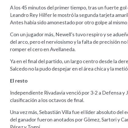
A los 45 minutos del primer tiempo, tras un fuerte gol
Leandro Rey Hilfer le mostró la segunda tarjeta amaril
Antes había sido amonestado por otro golpe al mismo 
Con un jugador más, Newell's tuvo respiro y se adueñ
del arco, pero el nerviosismo y la falta de precisión n
romper el cero en Avellaneda.
Ya en el final del partido, un largo centro desde la de
Salcedo no la pudo despejar en el área chica y la metió 
El resto
Independiente Rivadavia venció por 3-2 a Defensa y Jus
clasificación a los octavos de final.
Una vez más, Sebastián Villa fue el líder absoluto de
del ganador fueron anotados por Gömez, Sartori y Card
Pérez y Togni.