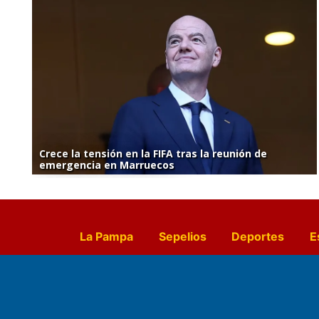
Crece la tensión en la FIFA tras la reunión de
emergencia en Marruecos
La Pampa
Sepelios
Deportes
E
Culturales
Agro La Pampa
Cocin
Farmacias de turno
Entr