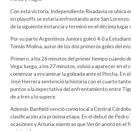
Con esta victoria, Independiente Rivadavia se ubica
en playoffs se estaría enfrentando ante San Lorenzo. 
de la siguiente instancia y terminó en el décimo lugar
Por su parte Argentinos Juniors goleó 4-0 a Estudiante
Tomás Molina, autor de los dos primeros goles del en
Primero, a los 26 minutos del primer tiempo cuando d
Vega; luego, a los 27 minutos, volvió a aparecer en el 
comenzar a encaminar la goleada ante el Pincha. En el 
José Herrera sentenció la historia con el cuarto tanto
puntos a la expectativa del enfrentamiento entre Tig
de a tres y lo supere.
Además Banfield venció como local a Central Córdoba d
clasificación a la próxima etapa. En el debut de Pedro 
ocasiones y Arturia; mientras que Verón anotó en el Fe