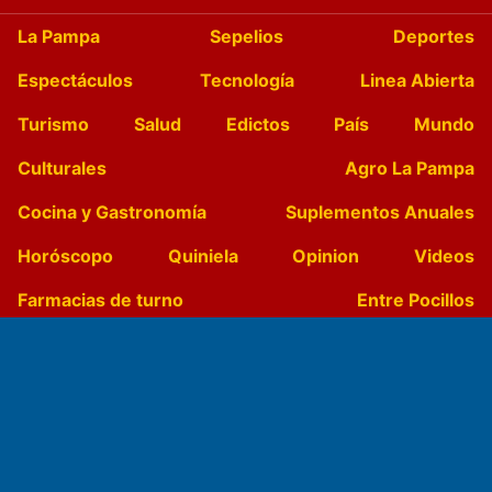
La Pampa
Sepelios
Deportes
Espectáculos
Tecnología
Linea Abierta
Turismo
Salud
Edictos
País
Mundo
Culturales
Agro La Pampa
Cocina y Gastronomía
Suplementos Anuales
Horóscopo
Quiniela
Opinion
Videos
Farmacias de turno
Entre Pocillos
Transmisiones en vivo
El Diario de Papel en DIGITAL