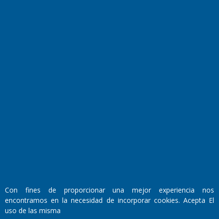
Transmisiones en vivo
El Diario de Papel en DIGITAL
Fundado por el
Doctor Antonio Nemesio
Primera edición: Domingo 3 de Mayo de 1992
Con fines de proporcionar una mejor experiencia nos
Miembro de ADIRA,ADEPA y CPPAL
encontramos en la necesidad de incorporar cookies. Acepta El
Propietario: El Diario SRL
uso de las misma
Director Periodístico: