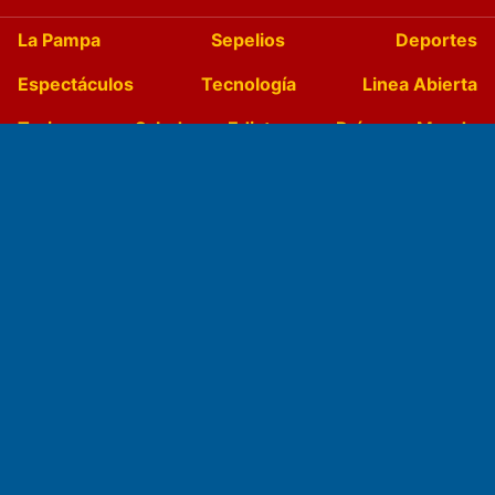
La Pampa
Sepelios
Deportes
Espectáculos
Tecnología
Linea Abierta
Turismo
Salud
Edictos
País
Mundo
Culturales
Agro La Pampa
Cocina y Gastronomía
Suplementos Anuales
Horóscopo
Quiniela
Opinion
Videos
Farmacias de turno
Entre Pocillos
Transmisiones en vivo
El Diario de Papel en DIGITAL