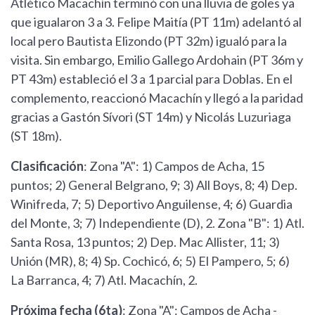
Atlético Macachín terminó con una lluvia de goles ya
que igualaron 3 a 3. Felipe Maitía (PT 11m) adelantó al
local pero Bautista Elizondo (PT 32m) igualó para la
visita. Sin embargo, Emilio Gallego Ardohain (PT 36m y
PT 43m) estableció el 3 a 1 parcial para Doblas. En el
complemento, reaccionó Macachín y llegó a la paridad
gracias a Gastón Sívori (ST 14m) y Nicolás Luzuriaga
(ST 18m).
Clasificación
: Zona "A": 1) Campos de Acha, 15
puntos; 2) General Belgrano, 9; 3) All Boys, 8; 4) Dep.
Winifreda, 7; 5) Deportivo Anguilense, 4; 6) Guardia
del Monte, 3; 7) Independiente (D), 2. Zona "B": 1) Atl.
Santa Rosa, 13 puntos; 2) Dep. Mac Allister, 11; 3)
Unión (MR), 8; 4) Sp. Cochicó, 6; 5) El Pampero, 5; 6)
La Barranca, 4; 7) Atl. Macachín, 2.
Próxima fecha (6ta)
: Zona "A": Campos de Acha -