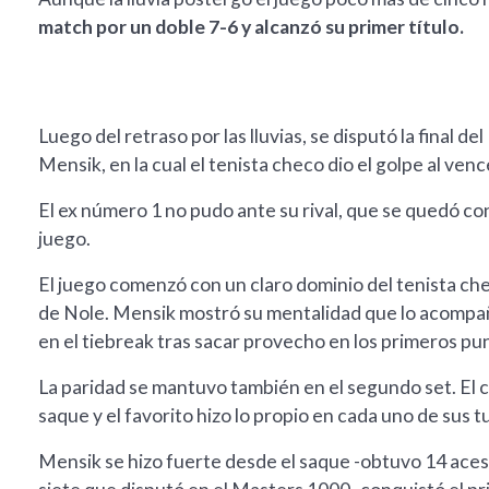
match por un doble 7-6 y alcanzó su primer título.
Luego del retraso por las lluvias, se disputó la final
Mensik, en la cual el tenista checo dio el golpe al venc
El ex número 1 no pudo ante su rival, que se quedó con e
juego.
El juego comenzó con un claro dominio del tenista che
de Nole. Mensik mostró su mentalidad que lo acompañ
en el tiebreak tras sacar provecho en los primeros pu
La paridad se mantuvo también en el segundo set. El 
saque y el favorito hizo lo propio en cada uno de sus t
Mensik se hizo fuerte desde el saque -obtuvo 14 aces 