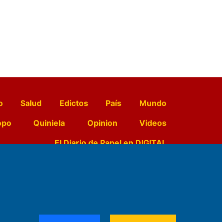
o
Salud
Edictos
País
Mundo
opo
Quiniela
Opinion
Videos
El Diario de Papel en DIGITAL
e Contenidos:
Nemesio
ración,