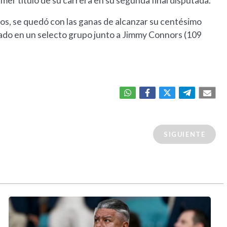
mer título de su carrera en su segunda final disputada.
ños, se quedó con las ganas de alcanzar su centésimo
locado en un selecto grupo junto a Jimmy Connors (109
SIGUIENTE