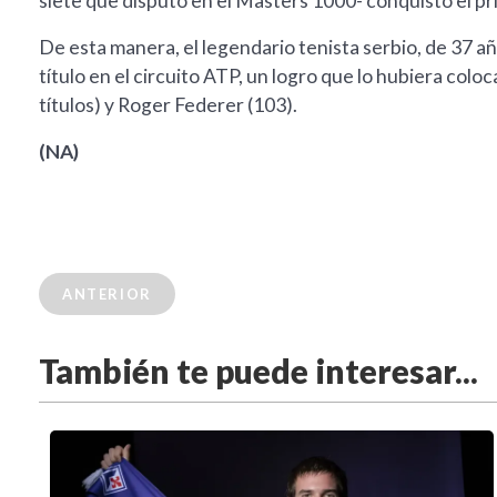
siete que disputó en el Masters 1000- conquistó el pri
De esta manera, el legendario tenista serbio, de 37 a
título en el circuito ATP, un logro que lo hubiera co
títulos) y Roger Federer (103).
(NA)
ANTERIOR
También te puede interesar...