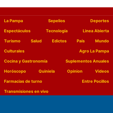
La Pampa
Sepelios
Deportes
Espectáculos
Tecnología
Linea Abierta
Turismo
Salud
Edictos
País
Mundo
Culturales
Agro La Pampa
Cocina y Gastronomía
Suplementos Anuales
Horóscopo
Quiniela
Opinion
Videos
Farmacias de turno
Entre Pocillos
Transmisiones en vivo
El Diario de Papel en DIGITAL