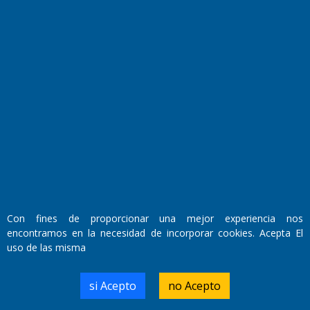
Fundado por el
Doctor Antonio Nemesio
Primera edición: Domingo 3 de Mayo de 1992
Miembro de ADIRA,ADEPA y CPPAL
Propietario: El Diario SRL
Con fines de proporcionar una mejor experiencia nos
Director Periodístico:
encontramos en la necesidad de incorporar cookies. Acepta El
Walter René Goñi
uso de las misma
si Acepto
no Acepto
Domicilio Legal: José Ingenieros 855,
Santa Rosa, La Pampa.