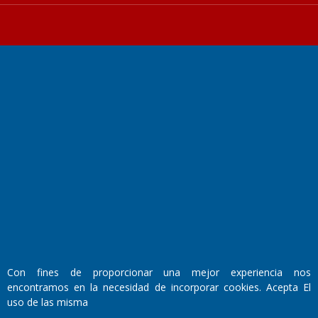
Fundado por el
Doctor Antonio Nemesio
Primera edición: Domingo 3 de Mayo de 1992
Miembro de ADIRA,ADEPA y CPPAL
Propietario: El Diario SRL
Director Periodístico:
Walter René Goñi
Con fines de proporcionar una mejor experiencia nos
encontramos en la necesidad de incorporar cookies. Acepta El
Domicilio Legal: José Ingenieros 855,
uso de las misma
Santa Rosa, La Pampa.