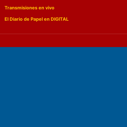
Transmisiones en vivo
El Diario de Papel en DIGITAL
Fundado por el
Doctor Antonio Nemesio
Primera edición: Domingo 3 de Mayo de 1992
Miembro de ADIRA,ADEPA y CPPAL
Propietario: El Diario SRL
Director Periodístico: