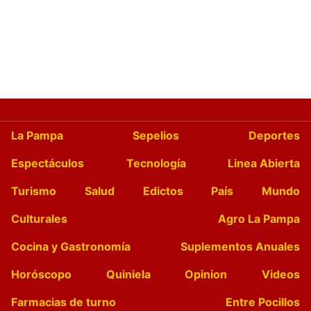
La Pampa
Sepelios
Deportes
Espectáculos
Tecnología
Linea Abierta
Turismo
Salud
Edictos
País
Mundo
Culturales
Agro La Pampa
Cocina y Gastronomía
Suplementos Anuales
Horóscopo
Quiniela
Opinion
Videos
Farmacias de turno
Entre Pocillos