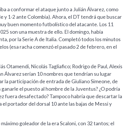
 iba a conformar el ataque junto a Julián Álvarez, como
ile y 1-2 ante Colombia). Ahora, el DT tendrá que buscar
n muy buen momento futbolístico del atacante. Los 11
025 son una muestra de ello. El domingo, había
ta, por la Serie A de Italia. Completó todos los minutos
uelos (esa racha comenzó el pasado 2 de febrero, en el
s Otamendi, Nicolás Tagliafico; Rodrigo de Paul, Alexis
án Álvarez serían 10 nombres que tendrían su lugar
 la participación de entrada de Giuliano Simeone, de
 ganarle el puesto al hombre de la Juventus? ¿O podría
ez fuera desafectado? Tampoco habría que descartar la
a el portador del dorsal 10 ante las bajas de Messi y
máximo goleador de la era Scaloni, con 32 tantos; el