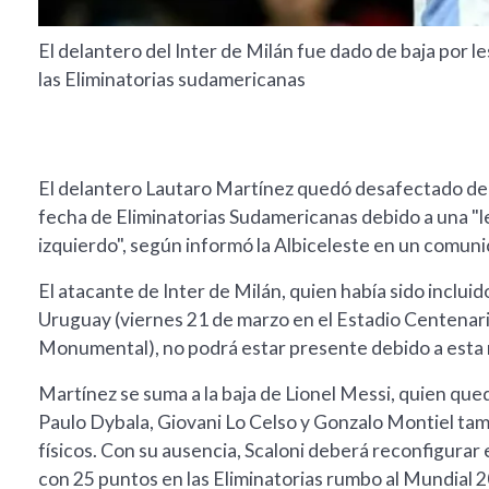
El delantero del Inter de Milán fue dado de baja por le
las Eliminatorias sudamericanas
El delantero Lautaro Martínez quedó desafectado de l
fecha de Eliminatorias Sudamericanas debido a una "le
izquierdo", según informó la Albiceleste en un comuni
El atacante de Inter de Milán, quien había sido incluido
Uruguay (viernes 21 de marzo en el Estadio Centenario
Monumental), no podrá estar presente debido a esta m
Martínez se suma a la baja de Lionel Messi, quien qued
Paulo Dybala, Giovani Lo Celso y Gonzalo Montiel ta
físicos. Con su ausencia, Scaloni deberá reconfigurar el
con 25 puntos en las Eliminatorias rumbo al Mundial 