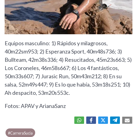
Equipos masculino: 1) Rápidos y milagrosos,
40m22sm953; 2) Esperanza Sport, 40m48s736; 3)
Bullteam, 42m38s336; 4) Resucitados, 45m23s663; 5)
Los Coroneles, 46m58s667; 6) Los 4 fantásticos,
50m33s607; 7) Jurasic Run, 50m43m212; 8) En su
salsa, 52m49s447; 9) Es lo que había, 53m18s251; 10)
Ah despacito, 53m20s553c.
Fotos: APAV y ArianaSanz
#CarreraSucia