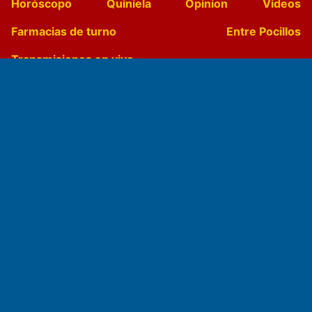
Horóscopo
Quiniela
Opinion
Videos
Farmacias de turno
Entre Pocillos
Transmisiones en vivo
El Diario de Papel en DIGITAL
Fundado por el
Doctor Antonio Nemesio
Primera edición: Domingo 3 de Mayo de 1992