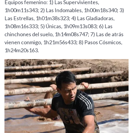
Equipos femenino: 1) Las Supervivientes,
1h00m11s343; 2) Las Indomables, 1h00m18s340; 3)
Las Estrellas, 1h01m38s323; 4) Las Gladiadoras,
1h08m16s333; 5) Únicas, 1h09m13s083; 6) Las
chinchones del suelo, 1h14m08s747; 7) Las de atrás
vienen conmigo, 1h21m56s433; 8) Pasos Cósmicos,
1h24m20s163.