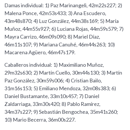
Damas individual: 1) Paz Marinangeli, 42m22s227; 2)
Malena Ponce, 42m53s433; 3) Ana Escudero,
43m48s870; 4) Luz González, 44m38s169; 5) María
Muñoz, 44m55s927; 6) Luciana Rojas, 44m59s579; 7)
Mayra Carrizo, 46m09s090; 8) Mariel Díaz,
46m11s107; 9) Mariana Canuhé, 46m44s263; 10)
Macarena Agüero, 46m47s179.
Caballeros individual: 1) Maximiliano Muñoz,
29m32s630; 2) Martín Cuello, 30m44s130; 3) Martín
Paz González, 30m59s006; 4) Cristian Bailo,
31m16s153; 5) Emiliano Mendoza, 32m08s383; 6)
Daniel Bustamante, 33m10s457; 7) Daniel
Zaldarriaga, 33m30s420; 8) Pablo Ramírez,
34m37s227; 9) Sebastián Bengochea, 35m41s260;
10) Mario Becerra, 36m00s227.