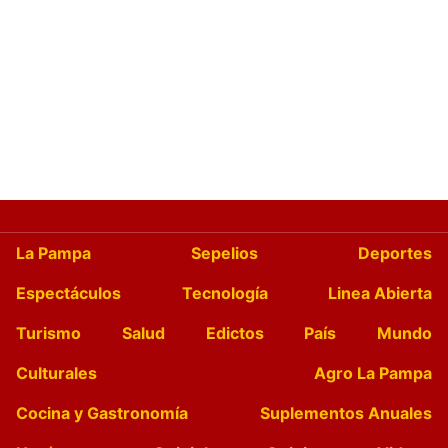
La Pampa
Sepelios
Deportes
Espectáculos
Tecnología
Linea Abierta
Turismo
Salud
Edictos
País
Mundo
Culturales
Agro La Pampa
Cocina y Gastronomía
Suplementos Anuales