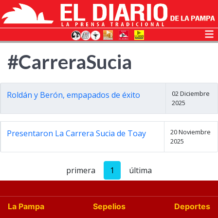
#CarreraSucia
02 Diciembre
Roldán y Berón, empapados de éxito
2025
20 Noviembre
Presentaron La Carrera Sucia de Toay
2025
primera
1
última
La Pampa
Sepelios
Deportes