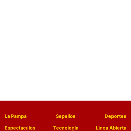
La Pampa
Sepelios
Deportes
Espectáculos
Tecnología
Linea Abierta