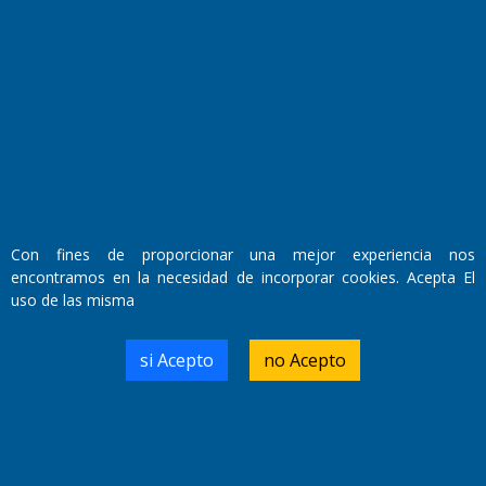
Fundado por el
Doctor Antonio Nemesio
Primera edición: Domingo 3 de Mayo de 1992
Miembro de ADIRA,ADEPA y CPPAL
Propietario: El Diario SRL
Director Periodístico:
Walter René Goñi
Con fines de proporcionar una mejor experiencia nos
encontramos en la necesidad de incorporar cookies. Acepta El
uso de las misma
Domicilio Legal: José Ingenieros 855,
Santa Rosa, La Pampa.
Número de Registro DNDA:
si Acepto
no Acepto
RL-2019-55551274-APN-DNDA#MJ
Edición #
7256
Fecha de Edición:
04/09/20
Fecha de Inicio: 19/10/2000