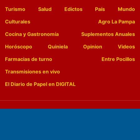
Turismo
Salud
Edictos
País
Mundo
Culturales
Agro La Pampa
Cocina y Gastronomía
Suplementos Anuales
Horóscopo
Quiniela
Opinion
Videos
Farmacias de turno
Entre Pocillos
Transmisiones en vivo
El Diario de Papel en DIGITAL