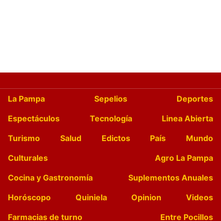
La Pampa
Sepelios
Deportes
Espectáculos
Tecnología
Linea Abierta
Turismo
Salud
Edictos
País
Mundo
Culturales
Agro La Pampa
Cocina y Gastronomía
Suplementos Anuales
Horóscopo
Quiniela
Opinion
Videos
Farmacias de turno
Entre Pocillos