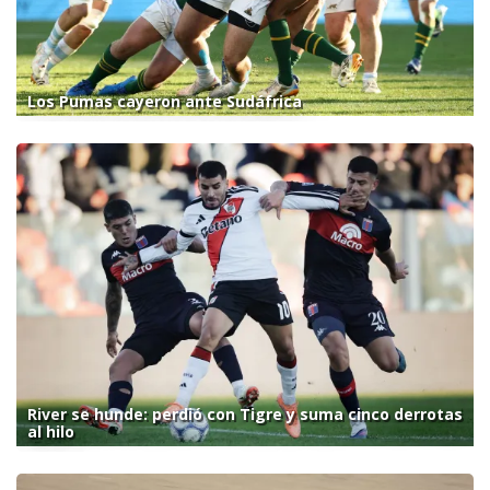
Los Pumas cayeron ante Sudáfrica
River se hunde: perdió con Tigre y suma cinco derrotas
al hilo