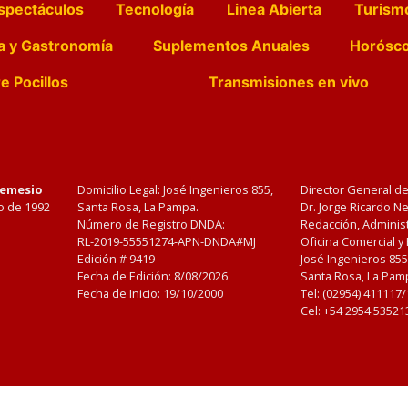
spectáculos
Tecnología
Linea Abierta
Turism
a y Gastronomía
Suplementos Anuales
Horósc
e Pocillos
Transmisiones en vivo
Nemesio
Domicilio Legal: José Ingenieros 855,
Director General d
o de 1992
Santa Rosa, La Pampa.
Dr. Jorge Ricardo 
Número de Registro DNDA:
Redacción, Administ
RL-2019-55551274-APN-DNDA#MJ
Oficina Comercial y
Edición #
9419
José Ingenieros 855
Fecha de Edición:
8/08/2026
Santa Rosa, La Pamp
Fecha de Inicio: 19/10/2000
Tel: (02954) 411117
Cel: +54 2954 53521