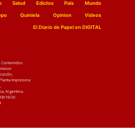
o
Salud
Edictos
País
Mundo
opo
Quiniela
Opinion
Videos
El Diario de Papel en DIGITAL
e Contenidos:
Nemesio
ración,
 Planta Impresora:
,
a, Argentina.
/18/19/20
3