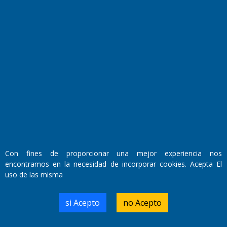
Fundado por el
Doctor Antonio Nemesio
Primera edición: Domingo 3 de Mayo de 1992
Miembro de ADIRA,ADEPA y CPPAL
Propietario: El Diario SRL
Director Periodístico:
Walter René Goñi
Con fines de proporcionar una mejor experiencia nos
encontramos en la necesidad de incorporar cookies. Acepta El
uso de las misma
Domicilio Legal: José Ingenieros 855,
Santa Rosa, La Pampa.
Número de Registro DNDA:
si Acepto
no Acepto
RL-2019-55551274-APN-DNDA#MJ
Edición #
7256