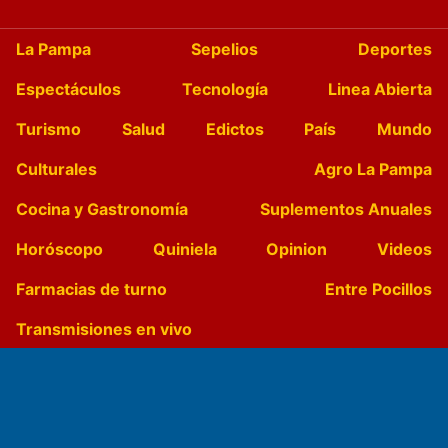
La Pampa
Sepelios
Deportes
Espectáculos
Tecnología
Linea Abierta
Turismo
Salud
Edictos
País
Mundo
Culturales
Agro La Pampa
Cocina y Gastronomía
Suplementos Anuales
Horóscopo
Quiniela
Opinion
Videos
Farmacias de turno
Entre Pocillos
Transmisiones en vivo
El Diario de Papel en DIGITAL