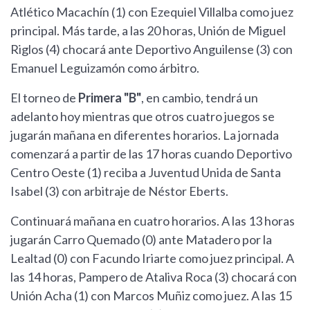
Atlético Macachín (1) con Ezequiel Villalba como juez
principal. Más tarde, a las 20 horas, Unión de Miguel
Riglos (4) chocará ante Deportivo Anguilense (3) con
Emanuel Leguizamón como árbitro.
El torneo de
Primera "B"
, en cambio, tendrá un
adelanto hoy mientras que otros cuatro juegos se
jugarán mañana en diferentes horarios. La jornada
comenzará a partir de las 17 horas cuando Deportivo
Centro Oeste (1) reciba a Juventud Unida de Santa
Isabel (3) con arbitraje de Néstor Eberts.
Continuará mañana en cuatro horarios. A las 13 horas
jugarán Carro Quemado (0) ante Matadero por la
Lealtad (0) con Facundo Iriarte como juez principal. A
las 14 horas, Pampero de Ataliva Roca (3) chocará con
Unión Acha (1) con Marcos Muñiz como juez. A las 15