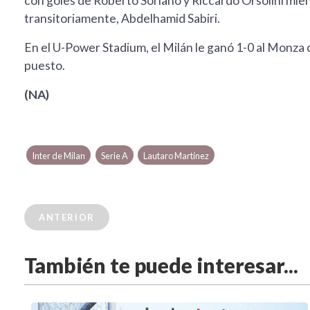
con goles de Roberto Soriano y Riccardo Orsolini mie
transitoriamente, Abdelhamid Sabiri.
En el U-Power Stadium, el Milán le ganó 1-0 al Monza 
puesto.
(NA)
Inter de Milan
Serie A
Lautaro Martínez
ANTERIOR
También te puede interesar...