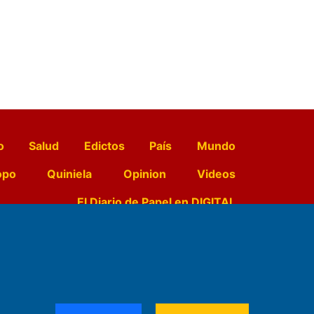
o
Salud
Edictos
País
Mundo
opo
Quiniela
Opinion
Videos
El Diario de Papel en DIGITAL
e Contenidos:
Nemesio
ración,