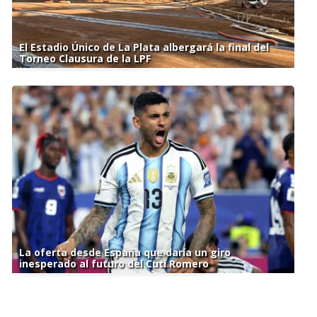
El Estadio Único de La Plata albergará la final del
Torneo Clausura de la LPF
La oferta desde España que daría un giro
inesperado al futuro del Cuti Romero