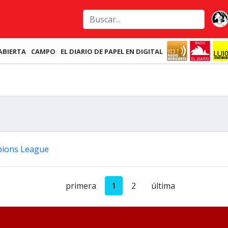
ABIERTA
CAMPO
EL DIARIO DE PAPEL EN DIGITAL
mpions League
primera
1
2
última