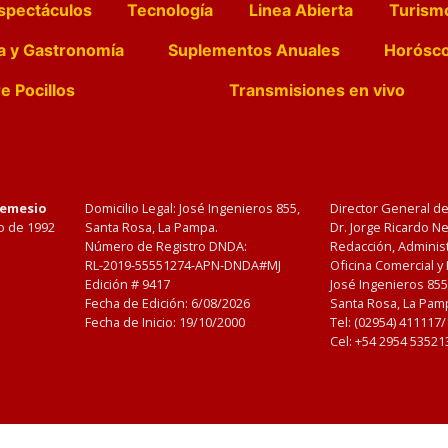
spectáculos
Tecnología
Linea Abierta
Turism
a y Gastronomía
Suplementos Anuales
Horósc
e Pocillos
Transmisiones en vivo
Nemesio
Domicilio Legal: José Ingenieros 855,
Director General d
o de 1992
Santa Rosa, La Pampa.
Dr. Jorge Ricardo 
Número de Registro DNDA:
Redacción, Administ
RL-2019-55551274-APN-DNDA#MJ
Oficina Comercial y
Edición #
9417
José Ingenieros 855
Fecha de Edición:
6/08/2026
Santa Rosa, La Pamp
Fecha de Inicio: 19/10/2000
Tel: (02954) 411117
Cel: +54 2954 53521