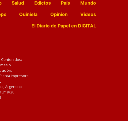
o
Salud
Edictos
País
Mundo
opo
Quiniela
Opinion
Videos
El Diario de Papel en DIGITAL
e Contenidos:
Nemesio
ración,
 Planta Impresora:
,
a, Argentina.
/18/19/20
3