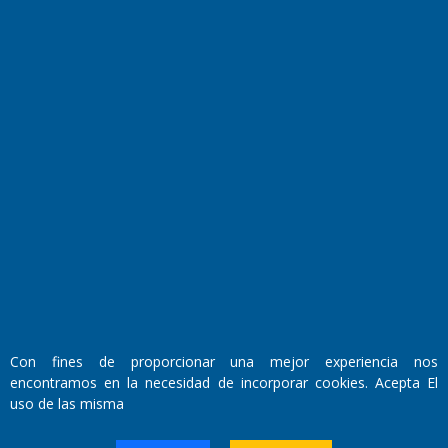
Fundado por el
Doctor Antonio Nemesio
Primera edición: Domingo 3 de Mayo de 1992
Miembro de ADIRA,ADEPA y CPPAL
Propietario: El Diario SRL
Director Periodístico:
Con fines de proporcionar una mejor experiencia nos
Walter René Goñi
encontramos en la necesidad de incorporar cookies. Acepta El
uso de las misma
Domicilio Legal: José Ingenieros 855,