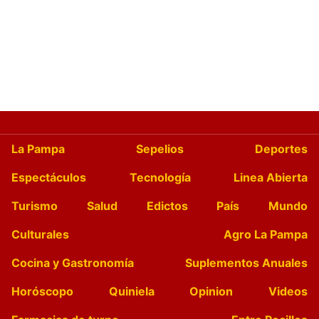
La Pampa
Sepelios
Deportes
Espectáculos
Tecnología
Linea Abierta
Turismo
Salud
Edictos
País
Mundo
Culturales
Agro La Pampa
Cocina y Gastronomía
Suplementos Anuales
Horóscopo
Quiniela
Opinion
Videos