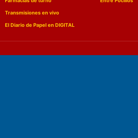
Farmacias de turno
Entre Pocillos
Transmisiones en vivo
El Diario de Papel en DIGITAL
Fundado por el
Doctor Antonio Nemesio
Primera edición: Domingo 3 de Mayo de 1992
Miembro de ADIRA,ADEPA y CPPAL
Propietario: El Diario SRL