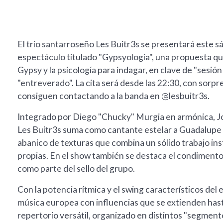
El trío santarroseño Les Buitr3s se presentará este 
espectáculo titulado "Gypsyología", una propuesta qu
Gypsy y la psicología para indagar, en clave de "sesión
"entreverado". La cita será desde las 22:30, con sorpre
consiguen contactando a la banda en @lesbuitr3s.
Integrado por Diego "Chucky" Murgia en armónica, Jo
Les Buitr3s suma como cantante estelar a Guadalupe 
abanico de texturas que combina un sólido trabajo in
propias. En el show también se destaca el condimento
como parte del sello del grupo.
Con la potencia rítmica y el swing característicos del es
música europea con influencias que se extienden hast
repertorio versátil, organizado en distintos "segment