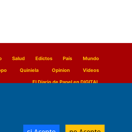
o
Salud
Edictos
País
Mundo
opo
Quiniela
Opinion
Videos
El Diario de Papel en DIGITAL
e Contenidos:
Nemesio
ración,
si Acepto
no Acepto