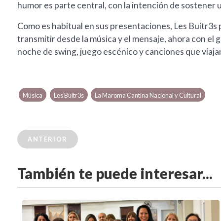
humor es parte central, con la intención de sostener u
Como es habitual en sus presentaciones, Les Buitr3s 
transmitir desde la música y el mensaje, ahora con el
noche de swing, juego escénico y canciones que viajan
Música
Les Buitr3s
La Maroma Cantina Nacional y Cultural
ANTERIOR
También te puede interesar...