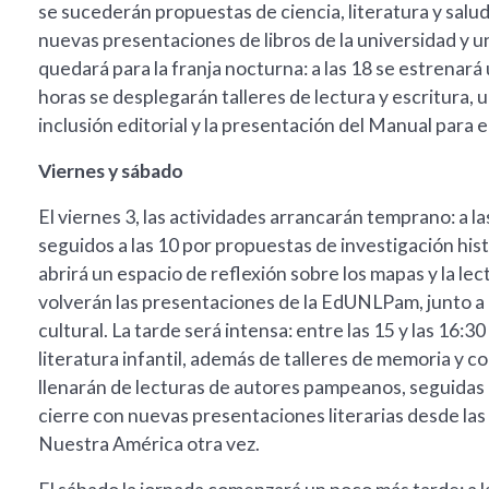
se sucederán propuestas de ciencia, literatura y salu
nuevas presentaciones de libros de la universidad y un 
quedará para la franja nocturna: a las 18 se estrenará
horas se desplegarán talleres de lectura y escritura, 
inclusión editorial y la presentación del Manual para e
Viernes y sábado
El viernes 3, las actividades arrancarán temprano: a las
seguidos a las 10 por propuestas de investigación his
abrirá un espacio de reflexión sobre los mapas y la lec
volverán las presentaciones de la EdUNLPam, junto a n
cultural. La tarde será intensa: entre las 15 y las 16:3
literatura infantil, además de talleres de memoria y coll
llenarán de lecturas de autores pampeanos, seguidas 
cierre con nuevas presentaciones literarias desde las
Nuestra América otra vez.