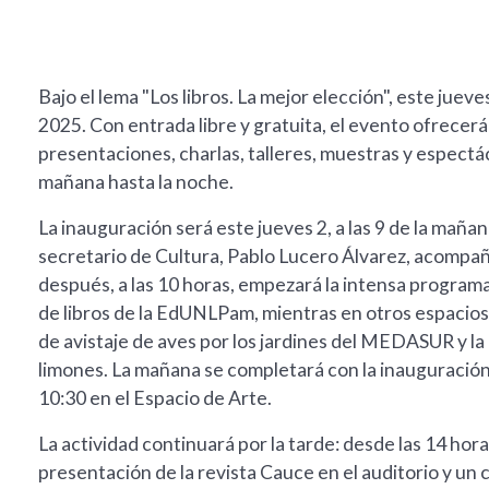
Bajo el lema "Los libros. La mejor elección", este juev
2025. Con entrada libre y gratuita, el evento ofrecerá
presentaciones, charlas, talleres, muestras y espect
mañana hasta la noche.
La inauguración será este jueves 2, a las 9 de la mañana
secretario de Cultura, Pablo Lucero Álvarez, acompa
después, a las 10 horas, empezará la intensa programa
de libros de la EdUNLPam, mientras en otros espacios h
de avistaje de aves por los jardines del MEDASUR y la p
limones. La mañana se completará con la inauguración d
10:30 en el Espacio de Arte.
La actividad continuará por la tarde: desde las 14 horas
presentación de la revista Cauce en el auditorio y un c