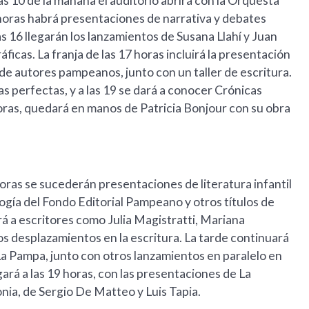
s 10 de la mañana el auditorio abrirá con la Orquesta
15 horas habrá presentaciones de narrativa y debates
las 16 llegarán los lanzamientos de Susana Llahí y Juan
ficas. La franja de las 17 horas incluirá la presentación
 de autores pampeanos, junto con un taller de escritura.
s perfectas, y a las 19 se dará a conocer Crónicas
 horas, quedará en manos de Patricia Bonjour con su obra
horas se sucederán presentaciones de literatura infantil
logía del Fondo Editorial Pampeano y otros títulos de
rá a escritores como Julia Magistratti, Mariana
s desplazamientos en la escritura. La tarde continuará
La Pampa, junto con otros lanzamientos en paralelo en
egará a las 19 horas, con las presentaciones de La
nia, de Sergio De Matteo y Luis Tapia.