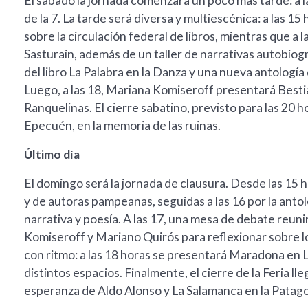
El sábado la jornada comenzará un poco más tarde: a la
de la 7. La tarde será diversa y multiescénica: a las 
sobre la circulación federal de libros, mientras que a 
Sasturain, además de un taller de narrativas autobiográ
del libro La Palabra en la Danza y una nueva antología
Luego, a las 18, Mariana Komiseroff presentará Bestia
Ranquelinas. El cierre sabatino, previsto para las 20
Epecuén, en la memoria de las ruinas.
Último día
El domingo será la jornada de clausura. Desde las 15 
y de autoras pampeanas, seguidas a las 16 por la anto
narrativa y poesía. A las 17, una mesa de debate reuni
Komiseroff y Mariano Quirós para reflexionar sobre lo
con ritmo: a las 18 horas se presentará Maradona en 
distintos espacios. Finalmente, el cierre de la Feria ll
esperanza de Aldo Alonso y La Salamanca en la Patago