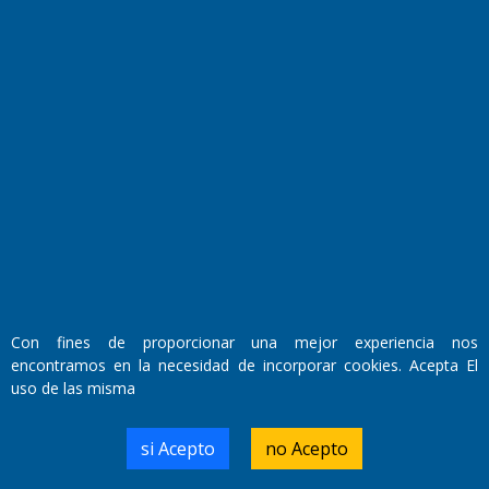
Fundado por el
Doctor Antonio Nemesio
Primera edición: Domingo 3 de Mayo de 1992
Miembro de ADIRA,ADEPA y CPPAL
Propietario: El Diario SRL
Director Periodístico:
Walter René Goñi
Con fines de proporcionar una mejor experiencia nos
encontramos en la necesidad de incorporar cookies. Acepta El
uso de las misma
Domicilio Legal: José Ingenieros 855,
Santa Rosa, La Pampa.
Número de Registro DNDA:
si Acepto
no Acepto
RL-2019-55551274-APN-DNDA#MJ
Edición #
9420