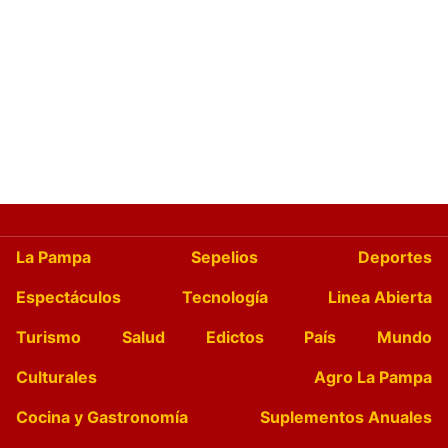
La Pampa
Sepelios
Deportes
Espectáculos
Tecnología
Linea Abierta
Turismo
Salud
Edictos
País
Mundo
Culturales
Agro La Pampa
Cocina y Gastronomía
Suplementos Anuales