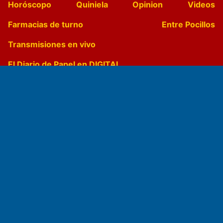
Horóscopo
Quiniela
Opinion
Videos
Farmacias de turno
Entre Pocillos
Transmisiones en vivo
El Diario de Papel en DIGITAL
Fundado por el
Doctor Antonio Nemesio