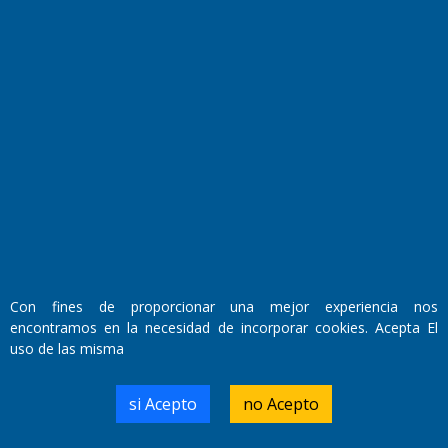
Fundado por el
Doctor Antonio Nemesio
Primera edición: Domingo 3 de Mayo de 1992
Miembro de ADIRA,ADEPA y CPPAL
Propietario: El Diario SRL
Director Periodístico:
Walter René Goñi
Con fines de proporcionar una mejor experiencia nos
encontramos en la necesidad de incorporar cookies. Acepta El
uso de las misma
Domicilio Legal: José Ingenieros 855,
Santa Rosa, La Pampa.
Número de Registro DNDA:
si Acepto
no Acepto
RL-2019-55551274-APN-DNDA#MJ
Edición #
9419