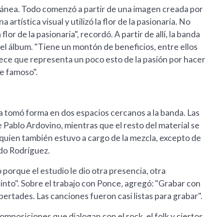
ánea. Todo comenzó a partir de una imagen creada por
artística visual y utilizó la flor de la pasionaria. No
or de la pasionaria", recordó. A partir de allí, la banda
 del álbum. "Tiene un montón de beneficios, entre ellos
rece que representa un poco esto de la pasión por hacer
se famoso".
 tomó forma en dos espacios cercanos a la banda. Las
 Pablo Ardovino, mientras que el resto del material se
 quien también estuvo a cargo de la mezcla, excepto de
ndo Rodríguez.
 porque el estudio le dio otra presencia, otra
into". Sobre el trabajo con Ponce, agregó: "Grabar con
rtades. Las canciones fueron casi listas para grabar".
posiciones que dialogan con el rock, el folk y ciertos