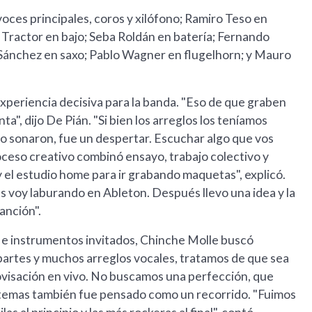
voces principales, coros y xilófono; Ramiro Teso en
a Tractor en bajo; Seba Roldán en batería; Fernando
 Sánchez en saxo; Pablo Wagner en flugelhorn; y Mauro
experiencia decisiva para la banda. "Eso de que graben
a", dijo De Pián. "Si bien los arreglos los teníamos
o sonaron, fue un despertar. Escuchar algo que vos
oceso creativo combinó ensayo, trabajo colectivo y
 el estudio home para ir grabando maquetas", explicó.
as voy laburando en Ableton. Después llevo una idea y la
anción".
 e instrumentos invitados, Chinche Molle buscó
 partes y muchos arreglos vocales, tratamos de que sea
ovisación en vivo. No buscamos una perfección, que
os temas también fue pensado como un recorrido. "Fuimos