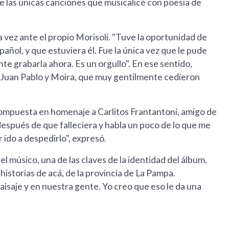
de las únicas canciones que musicalicé con poesía de
vez ante el propio Morisoli. "Tuve la oportunidad de
añol, y que estuviera él. Fue la única vez que le pude
e grabarla ahora. Es un orgullo". En ese sentido,
"a Juan Pablo y Moira, que muy gentilmente cedieron
n compuesta en homenaje a Carlitos Frantantoni, amigo de
espués de que falleciera y habla un poco de lo que me
 ido a despedirlo", expresó.
el músico, una de las claves de la identidad del álbum.
istorias de acá, de la provincia de La Pampa.
isaje y en nuestra gente. Yo creo que eso le da una