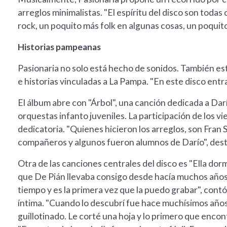
arreglos minimalistas. "El espíritu del disco son toda
rock, un poquito más folk en algunas cosas, un poquito
Historias pampeanas
Pasionaria no solo está hecho de sonidos. También e
e historias vinculadas a La Pampa. "En este disco entr
El álbum abre con "Árbol", una canción dedicada a Dar
orquestas infanto juveniles. La participación de los v
dedicatoria. "Quienes hicieron los arreglos, son Fra
compañeros y algunos fueron alumnos de Darío", des
Otra de las canciones centrales del disco es "Ella dor
que De Pián llevaba consigo desde hacía muchos años
tiempo y es la primera vez que la puedo grabar", contó
íntima. "Cuando lo descubrí fue hace muchísimos años, 
guillotinado. Le corté una hoja y lo primero que enco