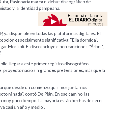
uta, Pasionaria marca el debut discográfico de
mistad y la identidad pampeana.
Escuchá esta nota
EL DIARIO
digital
minutos
, ya disponible en todas las plataformas digitales. El
epción especialmente significativa: "Ella dormida",
r Morisoli. El disco incluye cinco canciones: "Árbol",
.
lle, llegar a este primer registro discográfico
el proyecto nació sin grandes pretensiones, más que la
, porque desde un comienzo quisimos juntarnos
cto ni nada", contó De Pián. En ese camino, las
en muy poco tiempo. La mayoría están hechas de cero,
a casi un año y medio".