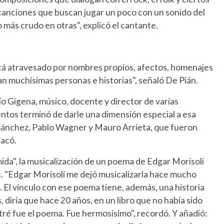
s canciones que buscan jugar un poco con un sonido del
 más crudo en otras", explicó el cantante.
stá atravesado por nombres propios, afectos, homenajes
an muchísimas personas e historias", señaló De Pián.
ío Gigena, músico, docente y director de varias
ientos terminó de darle una dimensión especial a esa
n Sánchez, Pablo Wagner y Mauro Arrieta, que fueron
tacó.
mida", la musicalización de un poema de Edgar Morisoli
. "Edgar Morisoli me dejó musicalizarla hace mucho
. El vínculo con ese poema tiene, además, una historia
diría que hace 20 años, en un libro que no había sido
ntré fue el poema. Fue hermosísimo", recordó. Y añadió: