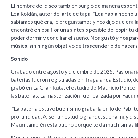
El nombre del disco también surgió de manera espont
Lea Roldán, autor del arte de tapa. "Lea había hecho una 
sabíamos qué era, le preguntamos y nos dijo que era la fl
encontró en esa flor una síntesis posible del espíritu
poder dormir y conciliar el sueño. Nos gustó y nos pa
música, sin ningún objetivo de trascender o de hacer
Sonido
Grabado entre agosto y diciembre de 2025, Pasionaria
baterías fueron registradas en Trapalanda Estudio, de
grabó en La Gran Ruta, el estudio de Mauricio Ponce,
las baterías. La masterización fue realizada por Facu
"La batería estuvo buenísimo grabarla en lo de Pablito
profundidad. Al ser un estudio grande, suena muy dist
Mauri también está bueno porque te da muchísimas libe
Musicalmente, Pasionaria propone un recorrido por com