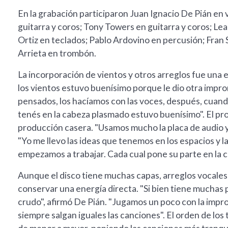
En la grabación participaron Juan Ignacio De Pián en 
guitarra y coros; Tony Towers en guitarra y coros; Le
Ortiz en teclados; Pablo Ardovino en percusión; Fran
Arrieta en trombón.
La incorporación de vientos y otros arreglos fue una 
los vientos estuvo buenísimo porque le dio otra impront
pensados, los hacíamos con las voces, después, cuand
tenés en la cabeza plasmado estuvo buenísimo". El pr
producción casera. "Usamos mucho la placa de audio y
"Yo me llevo las ideas que tenemos en los espacios y l
empezamos a trabajar. Cada cual pone su parte en la c
Aunque el disco tiene muchas capas, arreglos vocales
conservar una energía directa. "Si bien tiene muchas
crudo", afirmó De Pián. "Jugamos un poco con la impr
siempre salgan iguales las canciones". El orden de l