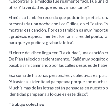
"Encontrarle la melodía fue realmente fácil. Fue una 
otro. Y la verdad es que es muy importante".
El músico también recordó que pudo interpretarla una 
presentarla una noche con Los Grillos, en el Teatro Esp
mostrar esa canción. Por eso también es muy important
agradeció especialmente a los familiares del poeta, 
para que yo pudiera grabar la letra".
El cierre del disco llega con "La ciudad", una canció
De Pián fallecido recientemente. "Salió muy poquito d
pasaba a mí caminando por las calles después de haber
Esa suma de historias personales y colectivas es, para 
"Atraviesa la identidad pampeana porque son muchas h
Muchísimas de las letras están pensadas en nuestro pa
identidad pampeana a lo que es este disco".
Ttrabajo colectivo