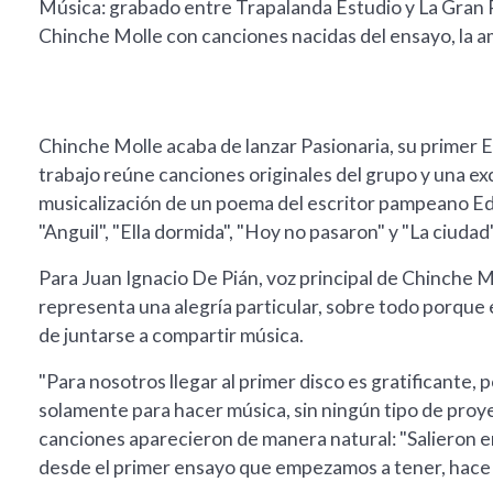
Música: grabado entre Trapalanda Estudio y La Gran R
Chinche Molle con canciones nacidas del ensayo, la a
Chinche Molle acaba de lanzar Pasionaria, su primer EP
trabajo reúne canciones originales del grupo y una exc
musicalización de un poema del escritor pampeano Edga
"Anguil", "Ella dormida", "Hoy no pasaron" y "La ciudad"
Para Juan Ignacio De Pián, voz principal de Chinche Mo
representa una alegría particular, sobre todo porque 
de juntarse a compartir música.
"Para nosotros llegar al primer disco es gratificante
solamente para hacer música, sin ningún tipo de proye
canciones aparecieron de manera natural: "Salieron 
desde el primer ensayo que empezamos a tener, hace y