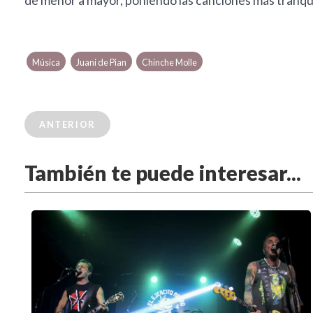
de menor a mayor, poniendo las canciones más tranquilas
Música
Juani de Pian
Chinche Molle
ANTERIOR
También te puede interesar...