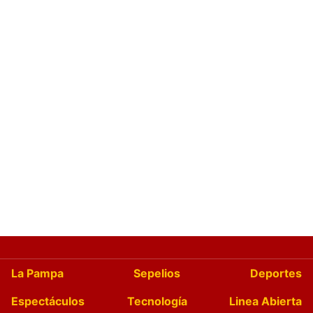
La Pampa
Sepelios
Deportes
Espectáculos
Tecnología
Linea Abierta