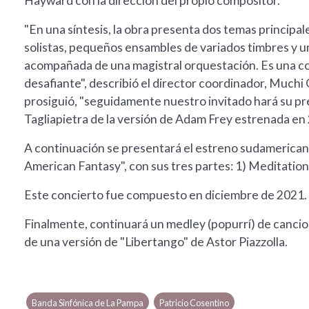
Hayward con la dirección del propio compositor.
"En una síntesis, la obra presenta dos temas principa
solistas, pequeños ensambles de variados timbres y u
acompañada de una magistral orquestación. Es una c
desafiante", describió el director coordinador, Muchi 
prosiguió, "seguidamente nuestro invitado hará su pr
Tagliapietra de la versión de Adam Frey estrenada en
A continuación se presentará el estreno sudamerican
American Fantasy", con sus tres partes: 1) Meditation
Este concierto fue compuesto en diciembre de 2021.
Finalmente, continuará un medley (popurrí) de cancion
de una versión de "Libertango" de Astor Piazzolla.
Banda Sinfónica de La Pampa
Patricio Cosentino