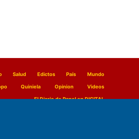
o
Salud
Edictos
País
Mundo
opo
Quiniela
Opinion
Videos
El Diario de Papel en DIGITAL
e Contenidos: