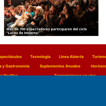
Más de 700 espectadores participaron del ciclo
"Luces de Invierno"
spectáculos
Tecnología
Linea Abierta
Turism
a y Gastronomía
Suplementos Anuales
Horósc
e Pocillos
Transmisiones en vivo
Nemesio
Domicilio Legal: José Ingenieros 855,
Director General d