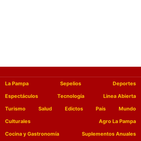
La Pampa
Sepelios
Deportes
Espectáculos
Tecnología
Linea Abierta
Turismo
Salud
Edictos
País
Mundo
Culturales
Agro La Pampa
Cocina y Gastronomía
Suplementos Anuales