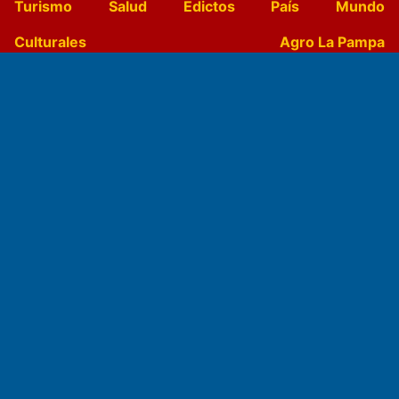
Turismo
Salud
Edictos
País
Mundo
Culturales
Agro La Pampa
Cocina y Gastronomía
Suplementos Anuales
Horóscopo
Quiniela
Opinion
Videos
Farmacias de turno
Entre Pocillos
Transmisiones en vivo
El Diario de Papel en DIGITAL